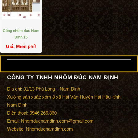
Cổng nhôm đúc Nam
Định 15
Giá:
Miễn phí!
CÔNG TY TNHH NHÔM ĐÚC NAM ĐỊNH
Địa chỉ: 31/13 Phù Long – Nam Định
Xưởng sản xuất: xóm 8 xã Hải Vân-Huyện Hải Hậu -tỉnh
Nam Định
Điện thoại: 0946.266.860
Email: Nhomducnamdinh.com@gmail.com
Website: Nhomducnamdinh.com